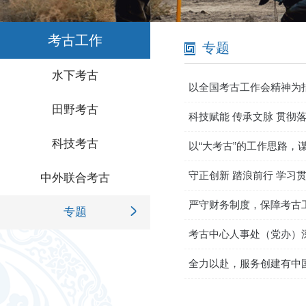
考古工作
专题
水下考古
以全国考古工作会精神为
田野考古
科技赋能 传承文脉 贯彻
科技考古
以“大考古”的工作思路
考古工作会议精神
守正创新 踏浪前行 学习
中外联合考古
严守财务制度，保障考古
专题
考古中心人事处（党办）
全力以赴，服务创建有中